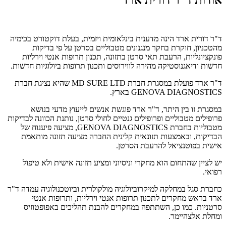
ד"ר דורית ארד הינה מדענית בינלאומית ויזמית, בעלת דוקטורט בכימיה
מהטכניון, חוקרת בחקר מנגנונים מטבוליים בסרטן על פי בדיקות
פונקציונליות, הרעבת תאי סרטן בתזונה, תכנון תרופות אנטי וירליות
חדשות ודיאגנוסטיקה מהירה לווירוסים ותכנון תרופות ביולוגיות חדשות.
ד"ר ארד פועלת במסגרת חברת MD SURE LTD שהיא נציגת חברת
GENOVA DIAGNOSTICS בארץ.
במסגרת זו בין היתר, ד"ר ארד פוגשת אנשים לייעוץ מדעי בנושא
פרופילים מטבוליים ופרופילים גנטיים לחולי סרטן, נותנת הכוונה לבדיקות
מטבוליות בחברת GENOVA DIAGNOSTICS, מציעה פיענוח של
הבדיקות, ובאמצעות תזונאית קלינית החברה מציעה תזונה מותאמת
אישית בפוטנציאל להרעבת הסרטן.
יש לציין שהתחום הוא מחקרי וניסיוני ומציע תזונה אישית ולא טיפול
רפואי.
כחברת סגל במחלקה למיקרוביולוגיה מולקולרית וביוטכנולוגיה עמדה ד"ר
ארד בראש מחקרים לתכנון תרופות אנטי וירליות, ותרופות אנטי
סרטניות. כמו כן, השתתפה במחקרים להבנת תהליכים באפופטוזיס
ומחלת אלצהיימר.